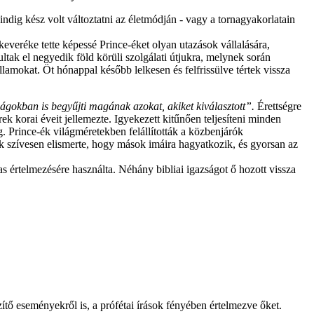
dig kész volt változtatni az életmódján - vagy a tornagyakorlatain
everéke tette képessé Prince-éket olyan utazások vállalására,
ltak el negyedik föld körüli szolgálati útjukra, melynek során
llamokat. Öt hónappal később lelkesen és felfrissülve tértek vissza
zágokban is begyűjti magának azokat, akiket kiválasztott”.
Érettségre
ek korai éveit jellemezte. Igyekezett kitűnően teljesíteni minden
g. Prince-ék világméretekben felállították a közbenjárók
 szívesen elismerte, hogy mások imáira hagyatkozik, és gyorsan az
as értelmezésére használta. Néhány bibliai igazságot ő hozott vissza
zítő eseményekről is, a prófétai írások fényében értelmezve őket.