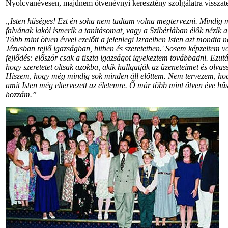
Nyolcvanévesen, majdnem ötvenévnyi keresztény szolgálatra visszat
„Isten hűséges! Ezt én soha nem tudtam volna megtervezni. Mindig 
falvának lakói ismerik a tanításomat, vagy a Szibériában élők nézik a 
Több mint ötven évvel ezelőtt a jelenlegi Izraelben Isten azt mondta n
Jézusban rejlő igazságban, hitben és szeretetben.' Sosem képzeltem 
fejlődés: először csak a tiszta igazságot igyekeztem továbbadni. Ezut
hogy szeretetet oltsak azokba, akik hallgatják az üzeneteimet és olva
Hiszem, hogy még mindig sok minden áll előttem. Nem tervezem, hog
amit Isten még eltervezett az életemre. Ő már több mint ötven éve 
hozzám.”