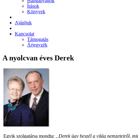
Hanganyagok
Írások
Könyvek
Ajánljuk
Kapcsolat
Támogatás
Árjegyzék
A nyolcvan éves Derek
Egyik szolgatársa mondta:
„Derek úgy beszél a világ nemzeteiről, mi