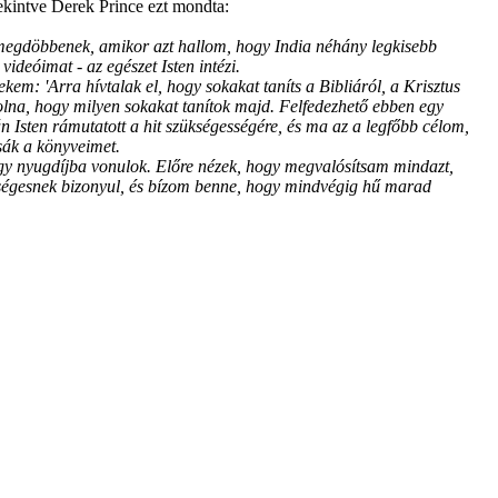
ekintve Derek Prince ezt mondta:
megdöbbenek, amikor azt hallom, hogy India néhány legkisebb
videóimat - az egészet Isten intézi.
ekem: 'Arra hívtalak el, hogy sokakat taníts a Bibliáról, a Krisztus
volna, hogy milyen sokakat tanítok majd. Felfedezhető ebben egy
án Isten rámutatott a hit szükségességére, és ma az a legfőbb célom,
ssák a könyveimet.
y nyugdíjba vonulok. Előre nézek, hogy megvalósítsam mindazt,
hűségesnek bizonyul, és bízom benne, hogy mindvégig hű marad