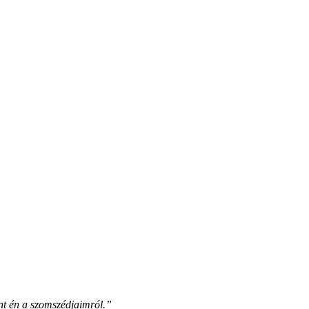
nt én a szomszédjaimról.”