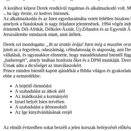
A korához képest Derek rendkívül rugalmas és alkalmazkodó volt. Min
-, ha úgy érezte, ez kedves Istennek.
Az alkalmazkodás és az Isten egyeduralmába vetett feltétlen bizalom k
amelyek a fiataloknak is nagy feladatot jelentenének. 1994 végén indu
érintették Dél-Afrikát, Délkelet-Ázsiát, Új-Zélandot és az Egyesült Á
Jeruzsálembe mindazok miatt, amit átéltek.
Derek ezt mondogatta:
„Itt az aratás órája! Isten még a muszlim ors
jutott az a fegyelem, odaszántság, céltudatosság és alaposság, ami Der
vállalását, és ugyanakkor elismerte, hogy maradéktalanul Istentől füg
„hadseregét”, amely imában hordozta őket és a DPM munkáját. Derek
Úrnak adta a dicsőséget az imaválaszokért.
Prince minden Istentől kapott ajándékát a Biblia világos és gyakorlati
ebbe a nemzedékbe:
A böjtölő életmódot
A szabadulást az átkok alól
Az imádkozást a kormányért
Izrael helyét Isten tervében
A szabadulást a démonoktól
Az Ige kinyilvánításának erejét
Az elmúlt évtizedben sokat beszélt a jelen korszak befejezését előkés