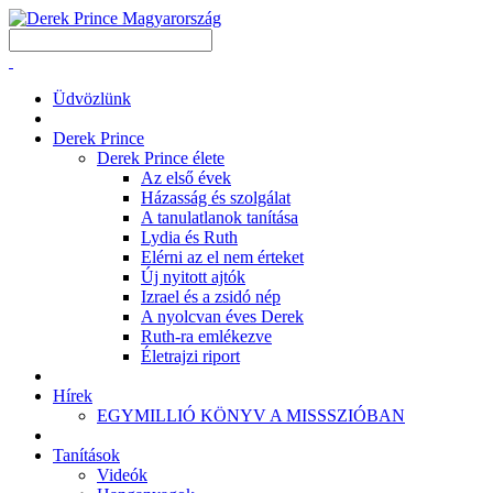
Üdvözlünk
Derek Prince
Derek Prince élete
Az első évek
Házasság és szolgálat
A tanulatlanok tanítása
Lydia és Ruth
Elérni az el nem érteket
Új nyitott ajtók
Izrael és a zsidó nép
A nyolcvan éves Derek
Ruth-ra emlékezve
Életrajzi riport
Hírek
EGYMILLIÓ KÖNYV A MISSSZIÓBAN
Tanítások
Videók