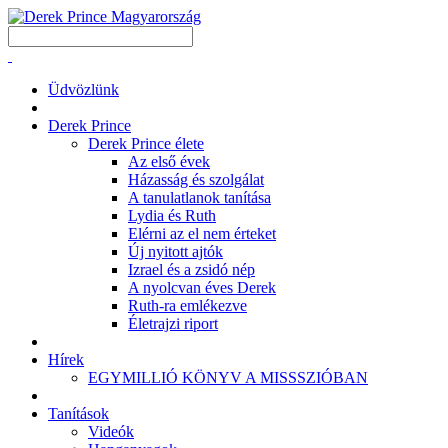
Üdvözlünk
Derek Prince
Derek Prince élete
Az első évek
Házasság és szolgálat
A tanulatlanok tanítása
Lydia és Ruth
Elérni az el nem érteket
Új nyitott ajtók
Izrael és a zsidó nép
A nyolcvan éves Derek
Ruth-ra emlékezve
Életrajzi riport
Hírek
EGYMILLIÓ KÖNYV A MISSSZIÓBAN
Tanítások
Videók