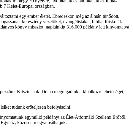
tották mintegy 30 nyelvre, nyomtatták és publikálták az India-
b 7 Kelet-Európai országban.
áltoztatni egy ember életét. Ébredéskor, még az álmán tünődött,
mogassanak keresztény vezetőket, evangélistákat, bibliai főiskolák
példányos könyv missziót, napjainkig 316.000 példány lett kinyomtatva
épezzünk Krisztusnak. De ha megragadjuk a kínálkozó lehetőséget,
elket tudunk erőteljesen befolyásolni!
y kinyomtatunk egymillió példányt az Élet-Átformáló Szellemi Erőből,
z Egyház, közösen megvalósíthatjuk.