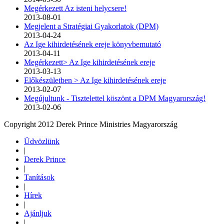
Megérkezett Az isteni helycsere!
2013-08-01
Megjelent a Stratégiai Gyakorlatok (DPM)
2013-04-24
Az Ige kihirdetésének ereje könyvbemutató
2013-04-11
Megérkezett> Az Ige kihirdetésének ereje
2013-03-13
Előkészületben > Az Ige kihirdetésének ereje
2013-02-07
Megújultunk - Tisztelettel köszönt a DPM Magyarország!
2013-02-06
Copyright 2012 Derek Prince Ministries Magyarország
Üdvözlünk
|
Derek Prince
|
Tanítások
|
Hírek
|
Ajánljuk
|