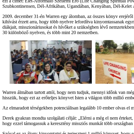
ezt a címet: Élet-Átformáló Szellemi Erő (Life Changing Spiritual Pow
Szubkontinensen, Dél-Afrikában, Ugandában, Kenyában, Dél-Kelet Áz
2009. december 31-én Warren egy álomban, az összes könyv erejéről és
kihívást érzett arra, hogy több nyelvre lefordítva kinyomtassanak egy
diákjait, misszionáriusokat és hívőket a szükségben lévő nemzetekben
30 különböző nyelven, és több mint 20 nemzetben.
Warren álmában tartott attól, hogy nem tudjuk, mennyi időnk van mé
hisszük, hogy ezt az erőteljes könyvet Isten a világon több millió emb
Az elmaradott térségekben potenciálisan legalább 10 ember olvas el m
Derek gyakran mondta szolgálati célját: „Elérni a még el nem érteket,
hogy ezzel támogassuk a keresztény missziós munkát több országban 
Szóval ez az álom: kinyomtatni és terjeszteni 1 millió könyvet, hogy s