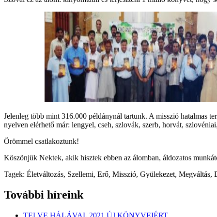
Jelenleg több mint 316.000 példánynál tartunk. A misszió hatalmas ter
nyelven elérhető már: lengyel, cseh, szlovák, szerb, horvát, szlovénia
Örömmel csatlakoztunk!
Köszönjük Nektek, akik hisztek ebben az álomban, áldozatos munkát
Tagek:
Életváltozás, Szellemi, Erő, Misszió, Gyülekezet, Megváltás,
További híreink
TELVE HÁLÁVAL 2021 ÚJ KÖNYVEIÉRT