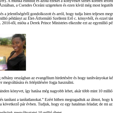
er). A munka elindult és azóta ezeket a könyveket széles körben lefordí
siában, a Csendes Óceáni szigeteken és ezen kívül még most legutób
 a jelentőségéről gondolkozott és arról, hogy tudja Isten teljesen megv
millió példányt az Élet-Átformáló Szellemi Erő c. könyvből, és ezzel tá
. 2010-től, mióta a Derek Prince Ministries elkezdte ezt az egymillió 
g néhány országban az evangélium hirdetésére és hogy tanítványokat k
er megváltására és felépülésére fogja használni.
inden könyvet, így hatása még nagyobb lehet, akár több mint 10 millió l
 és tanítani a tanítatlanokat.” Ezért hitben megragadtuk az álmot, hog
a következő pár évben. Tudjuk, hogy ez egy hatalmas feladat; de mi a
egítsünk megváltoztatni 10 millió életet.