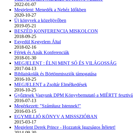
2022-01-07
Megjelent: Menedék a Nehéz Időkben
2020-10-27
Új könyvek a közeljövőben
2019-05-21
BESZÉD KONFERENCIA MISKOLCON
2018-09-25
Egyedül Kegyelem Által
2018-02-16
Férjek és Apák Konferenciák
2018-01-30
MEGJELENT : ÉLNI MINT SÓ ÉS VILÁGOSSÁG
2017-04-13
Bibliaiskolák és Börtönmissziók támogatása
2016-10-25
MEGJELENT a Zsoltár Elmélkedések
2016-10-25
Győztesek Vagyunk DPM Könyvbemutató a MIÉRTT fesztivá
2016-07-13
Megérkezett: "Számítasz Istennek!"
2016-03-15
EGYMILLIÓ KÖNYV A MISSSZIÓBAN
2015-03-17
Megjelent Derek Prince - Hozzatok Igazságos Ítéletet!
2014-09-30